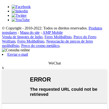
© Copyright - 2010-2022: Todos os direitos reservados.
Produtos
populares
-
Mapa do site
-
AMP Mobile
Venda de lingotes de índio
,
Ferro Molibdênio
,
Preço do Ferro
Wolfram
,
Ferro Molibdênio
,
Negociação de preços de ferro
molibdênio
,
Preço do cromo metálico
,
Enviar e-mail
WeChat
x