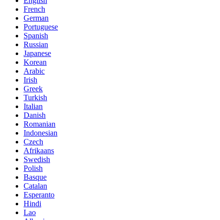
English
French
German
Portuguese
Spanish
Russian
Japanese
Korean
Arabic
Irish
Greek
Turkish
Italian
Danish
Romanian
Indonesian
Czech
Afrikaans
Swedish
Polish
Basque
Catalan
Esperanto
Hindi
Lao