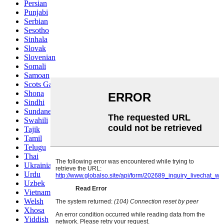
Persian
Punjabi
Serbian
Sesotho
Sinhala
Slovak
Slovenian
Somali
Samoan
Scots Gaelic
Shona
Sindhi
Sundanese
Swahili
Tajik
Tamil
Telugu
Thai
Ukrainian
Urdu
Uzbek
Vietnamese
Welsh
Xhosa
Yiddish