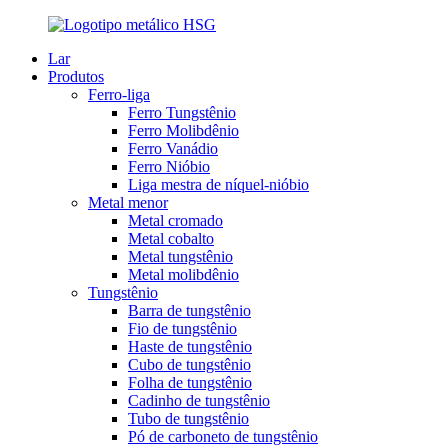
Lar
Produtos
Ferro-liga
Ferro Tungstênio
Ferro Molibdênio
Ferro Vanádio
Ferro Nióbio
Liga mestra de níquel-nióbio
Metal menor
Metal cromado
Metal cobalto
Metal tungstênio
Metal molibdênio
Tungstênio
Barra de tungstênio
Fio de tungstênio
Haste de tungstênio
Cubo de tungstênio
Folha de tungstênio
Cadinho de tungstênio
Tubo de tungstênio
Pó de carboneto de tungstênio