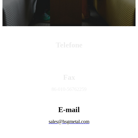
Telefone
+86 15010632687
Fax
86-010-56762259
E-mail
sales@hsgmetal.com