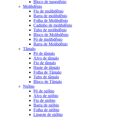
Bloco de tungstênio
Molibdênio
Fio de molibdênio
Barra de molibdênio
Folha de Molibdênio
Cadinho de molibdênio
Tubo de molibdênio
Bloco de Molibdênio
Pó de molibdênio
Barra de Molibdênio
Tântalo
Pó de tântalo
Alvo de tântalo
Fio de tântalo
Haste de tântalo
Folha de Tântalo
Tubo de tântalo
Bloco de Tântalo
Nióbio
Pó de nióbio
Alvo de nióbio
Fio de nióbio
Barra de nióbio
Folha de nióbio
Lingote de nióbio