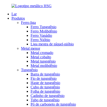
Lar
Produtos
Ferro-liga
Ferro Tungstênio
Ferro Molibdênio
Ferro Vanádio
Ferro Nióbio
Liga mestra de níquel-nióbio
Metal menor
Metal cromado
Metal cobalto
Metal tungstênio
Metal molibdênio
Tungstênio
Barra de tungstênio
Fio de tungstênio
Haste de tungstênio
Cubo de tungstênio
Folha de tungstênio
Cadinho de tungstênio
Tubo de tungstênio
Pó de carboneto de tungstênio