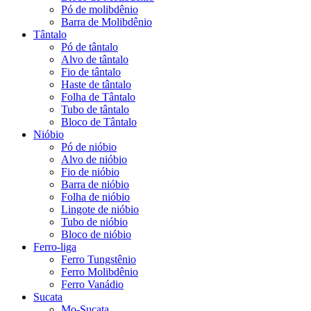
Pó de molibdênio
Barra de Molibdênio
Tântalo
Pó de tântalo
Alvo de tântalo
Fio de tântalo
Haste de tântalo
Folha de Tântalo
Tubo de tântalo
Bloco de Tântalo
Nióbio
Pó de nióbio
Alvo de nióbio
Fio de nióbio
Barra de nióbio
Folha de nióbio
Lingote de nióbio
Tubo de nióbio
Bloco de nióbio
Ferro-liga
Ferro Tungstênio
Ferro Molibdênio
Ferro Vanádio
Sucata
Mo-Sucata