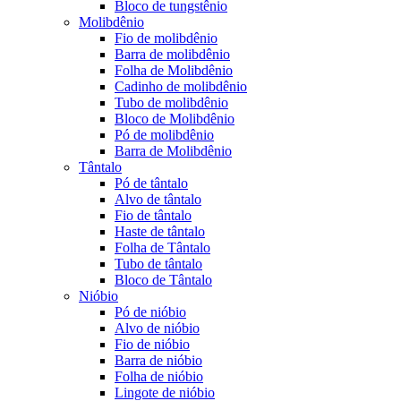
Bloco de tungstênio
Molibdênio
Fio de molibdênio
Barra de molibdênio
Folha de Molibdênio
Cadinho de molibdênio
Tubo de molibdênio
Bloco de Molibdênio
Pó de molibdênio
Barra de Molibdênio
Tântalo
Pó de tântalo
Alvo de tântalo
Fio de tântalo
Haste de tântalo
Folha de Tântalo
Tubo de tântalo
Bloco de Tântalo
Nióbio
Pó de nióbio
Alvo de nióbio
Fio de nióbio
Barra de nióbio
Folha de nióbio
Lingote de nióbio