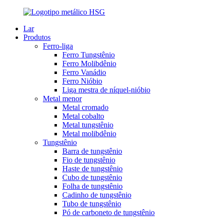
Lar
Produtos
Ferro-liga
Ferro Tungstênio
Ferro Molibdênio
Ferro Vanádio
Ferro Nióbio
Liga mestra de níquel-nióbio
Metal menor
Metal cromado
Metal cobalto
Metal tungstênio
Metal molibdênio
Tungstênio
Barra de tungstênio
Fio de tungstênio
Haste de tungstênio
Cubo de tungstênio
Folha de tungstênio
Cadinho de tungstênio
Tubo de tungstênio
Pó de carboneto de tungstênio