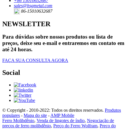
+86 15010632687
sales@hsgmetal.com
86-15010632687
NEWSLETTER
Para dúvidas sobre nossos produtos ou lista de
preços, deixe seu e-mail e entraremos em contato em
até 24 horas.
FAÇA SUA CONSULTA AGORA
Social
© Copyright - 2010-2022: Todos os direitos reservados.
Produtos
populares
-
Mapa do site
-
AMP Mobile
Ferro Molibdênio
,
Venda de lingotes de índio
,
Negociação de
preços de ferro molibdênio
,
Preço do Ferro Wolfram
,
Preço do