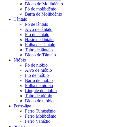
Bloco de Molibdênio
Pó de molibdênio
Barra de Molibdênio
Tântalo
Pó de tântalo
Alvo de tântalo
Fio de tântalo
Haste de tântalo
Folha de Tântalo
Tubo de tântalo
Bloco de Tântalo
Nióbio
Pó de nióbio
Alvo de nióbio
Fio de nióbio
Barra de nióbio
Folha de nióbio
Lingote de nióbio
Tubo de nióbio
Bloco de nióbio
Ferro-liga
Ferro Tungstênio
Ferro Molibdênio
Ferro Vanádio
Sucata