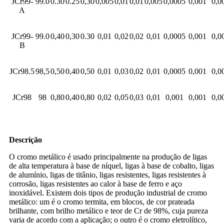
JCr99-
99
.0
0.
30
0.
25
0,30
0,00
5
0,0
1
0,0
1
0,0
05
0,0005
0,001
0,0
A
JCr99-
9
9
.
0
0,4
0
0,3
0
0.
3
0
0,0
1
0,0
2
0,02
0,01
0,0005
0,001
0,0
B
JCr98.5
98,5
0,50
0,40
0,50
0,0
1
0,03
0,02
0,01
0,0005
0,001
0,0
JCr98
98
0,80
0,40
0,80
0,02
0,05
0,03
0,01
0,001
0,001
0,0
Descrição
O cromo metálico é usado principalmente na produção de ligas
de alta temperatura à base de níquel, ligas à base de cobalto, ligas
de alumínio, ligas de titânio, ligas resistentes, ligas resistentes à
corrosão, ligas resistentes ao calor à base de ferro e aço
inoxidável. Existem dois tipos de produção industrial de cromo
metálico: um é o cromo termita, em blocos, de cor prateada
brilhante, com brilho metálico e teor de Cr de 98%, cuja pureza
varia de acordo com a aplicação; o outro é o cromo eletrolítico,