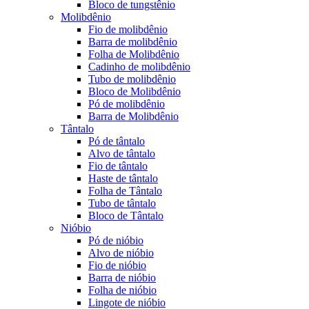
Bloco de tungstênio
Molibdênio
Fio de molibdênio
Barra de molibdênio
Folha de Molibdênio
Cadinho de molibdênio
Tubo de molibdênio
Bloco de Molibdênio
Pó de molibdênio
Barra de Molibdênio
Tântalo
Pó de tântalo
Alvo de tântalo
Fio de tântalo
Haste de tântalo
Folha de Tântalo
Tubo de tântalo
Bloco de Tântalo
Nióbio
Pó de nióbio
Alvo de nióbio
Fio de nióbio
Barra de nióbio
Folha de nióbio
Lingote de nióbio