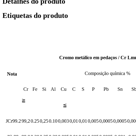
Detalhes do produto
Etiquetas do produto
Cromo metálico em pedaços / Cr Lm
Composição química %
Nota
Cr
Fe
Si
Al
Cu
C
S
P
Pb
Sn
S
≧
≦
JCr99.2
99,2
0.
25
0,25
0.
10
0,0
03
0,01
0,01
0,0
05
0,0005
0,0005
0,0