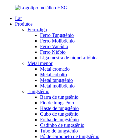
Lar
Produtos
Ferro-liga
Ferro Tungstênio
Ferro Molibdênio
Ferro Vanádio
Ferro Nióbio
Liga mestra de níquel-nióbio
Metal menor
Metal cromado
Metal cobalto
Metal tungstênio
Metal molibdênio
Tungstênio
Barra de tungstênio
Fio de tungstênio
Haste de tungstênio
Cubo de tungstênio
Folha de tungstênio
Cadinho de tungstênio
Tubo de tungstênio
Pó de carboneto de tungstênio