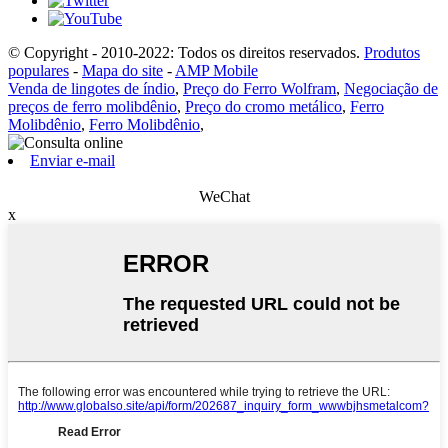
© Copyright - 2010-2022: Todos os direitos reservados.
Produtos
populares
-
Mapa do site
-
AMP Mobile
Venda de lingotes de índio
,
Preço do Ferro Wolfram
,
Negociação de
preços de ferro molibdênio
,
Preço do cromo metálico
,
Ferro
Molibdênio
,
Ferro Molibdênio
,
Enviar e-mail
WeChat
x