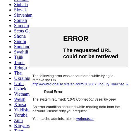
Sinhala
Slovak
Slovenian
Somali
Samoan
Scots Gaelic
Shona
Sindhi
Sundanese
Swahili
Tajik
Tamil
Telugu
Thai
Ukrainian
Urdu
Uzbek
Vietnamese
Welsh
Xhosa
Yiddish
Yoruba
Zulu
Kinyarwanda
Tatar