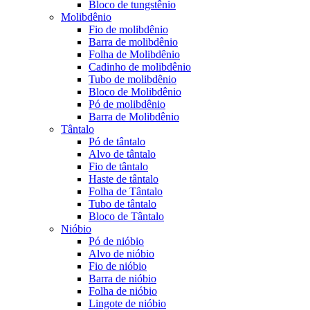
Bloco de tungstênio
Molibdênio
Fio de molibdênio
Barra de molibdênio
Folha de Molibdênio
Cadinho de molibdênio
Tubo de molibdênio
Bloco de Molibdênio
Pó de molibdênio
Barra de Molibdênio
Tântalo
Pó de tântalo
Alvo de tântalo
Fio de tântalo
Haste de tântalo
Folha de Tântalo
Tubo de tântalo
Bloco de Tântalo
Nióbio
Pó de nióbio
Alvo de nióbio
Fio de nióbio
Barra de nióbio
Folha de nióbio
Lingote de nióbio