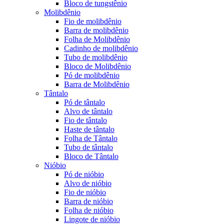
Bloco de tungstênio
Molibdênio
Fio de molibdênio
Barra de molibdênio
Folha de Molibdênio
Cadinho de molibdênio
Tubo de molibdênio
Bloco de Molibdênio
Pó de molibdênio
Barra de Molibdênio
Tântalo
Pó de tântalo
Alvo de tântalo
Fio de tântalo
Haste de tântalo
Folha de Tântalo
Tubo de tântalo
Bloco de Tântalo
Nióbio
Pó de nióbio
Alvo de nióbio
Fio de nióbio
Barra de nióbio
Folha de nióbio
Lingote de nióbio