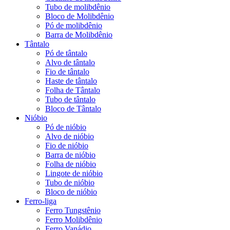
Tubo de molibdênio
Bloco de Molibdênio
Pó de molibdênio
Barra de Molibdênio
Tântalo
Pó de tântalo
Alvo de tântalo
Fio de tântalo
Haste de tântalo
Folha de Tântalo
Tubo de tântalo
Bloco de Tântalo
Nióbio
Pó de nióbio
Alvo de nióbio
Fio de nióbio
Barra de nióbio
Folha de nióbio
Lingote de nióbio
Tubo de nióbio
Bloco de nióbio
Ferro-liga
Ferro Tungstênio
Ferro Molibdênio
Ferro Vanádio