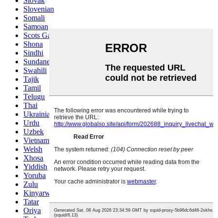
Slovak
Slovenian
Somali
Samoan
Scots Gaelic
Shona
Sindhi
Sundanese
Swahili
Tajik
Tamil
Telugu
Thai
Ukrainian
Urdu
Uzbek
Vietnamese
Welsh
Xhosa
Yiddish
Yoruba
Zulu
Kinyarwanda
Tatar
Oriya