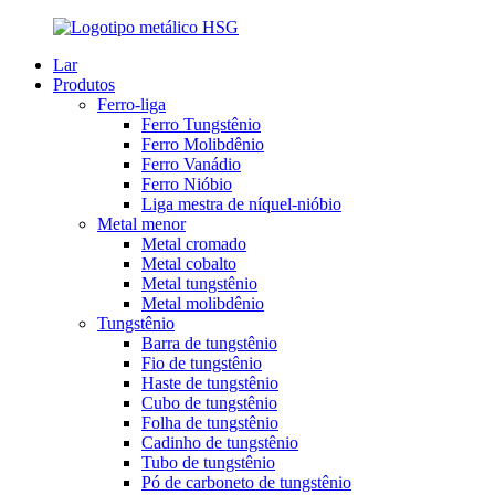
Lar
Produtos
Ferro-liga
Ferro Tungstênio
Ferro Molibdênio
Ferro Vanádio
Ferro Nióbio
Liga mestra de níquel-nióbio
Metal menor
Metal cromado
Metal cobalto
Metal tungstênio
Metal molibdênio
Tungstênio
Barra de tungstênio
Fio de tungstênio
Haste de tungstênio
Cubo de tungstênio
Folha de tungstênio
Cadinho de tungstênio
Tubo de tungstênio
Pó de carboneto de tungstênio