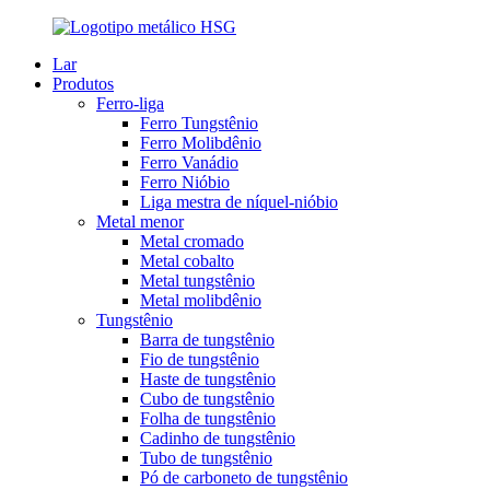
Lar
Produtos
Ferro-liga
Ferro Tungstênio
Ferro Molibdênio
Ferro Vanádio
Ferro Nióbio
Liga mestra de níquel-nióbio
Metal menor
Metal cromado
Metal cobalto
Metal tungstênio
Metal molibdênio
Tungstênio
Barra de tungstênio
Fio de tungstênio
Haste de tungstênio
Cubo de tungstênio
Folha de tungstênio
Cadinho de tungstênio
Tubo de tungstênio
Pó de carboneto de tungstênio