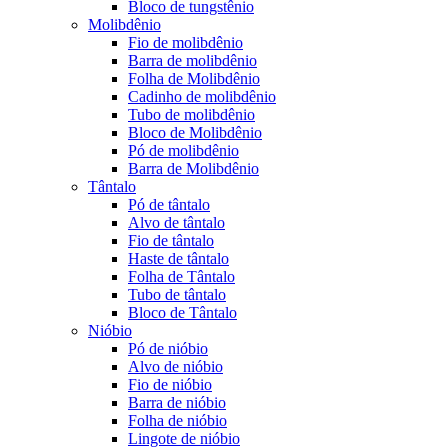
Bloco de tungstênio
Molibdênio
Fio de molibdênio
Barra de molibdênio
Folha de Molibdênio
Cadinho de molibdênio
Tubo de molibdênio
Bloco de Molibdênio
Pó de molibdênio
Barra de Molibdênio
Tântalo
Pó de tântalo
Alvo de tântalo
Fio de tântalo
Haste de tântalo
Folha de Tântalo
Tubo de tântalo
Bloco de Tântalo
Nióbio
Pó de nióbio
Alvo de nióbio
Fio de nióbio
Barra de nióbio
Folha de nióbio
Lingote de nióbio