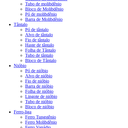
Tubo de molibdênio
Bloco de Molibdênio
Pó de molibdênio
Barra de Molibdênio
Tântalo
Pó de tântalo
Alvo de tântalo
Fio de tântalo
Haste de tântalo
Folha de Tântalo
Tubo de tântalo
Bloco de Tântalo
Nióbio
Pó de nióbio
Alvo de nióbio
Fio de nióbio
Barra de nióbio
Folha de nióbio
Lingote de nióbio
Tubo de nióbio
Bloco de nióbio
Ferro-liga
Ferro Tungstênio
Ferro Molibdênio
Ferro Vanádio